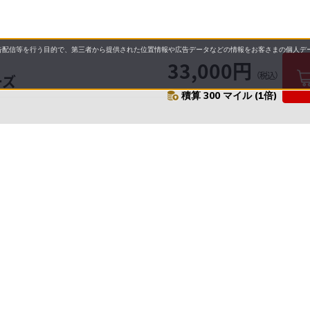
配信等を行う目的で、第三者から提供された位置情報や広告データなどの情報をお客さまの個人デー
33,000円
（税込）
ーズ
積算 300 マイル (1倍)
要
プライバシーポリシー
について
配送について
セル・返品・交換について
保証・修理について
合わせ先
特商法に基づく表示