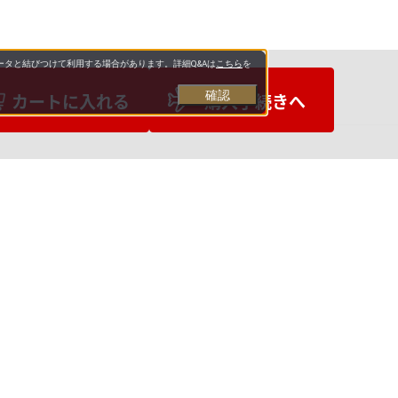
タと結びつけて利用する場合があります。詳細Q&Aは
こちら
を
確認
カートに入れる
購入手続きへ
お支払いについて
送料について
営業日について