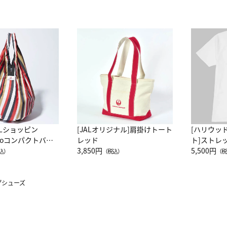
ALショッピン
[JALオリジナル]肩掛けトート
[ハリウッ
attoコンパクトバッ
レッド
ト]ストレ
JAL客室乗務員
3,850円
ーネック別
5,500円
込）
（税込）
（税
カーフ柄
ップシューズ