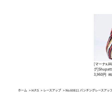
[マーナxJ
グ]Shup
グ Drop 
3,960円
（税
（LC）ス
ホーム
>
H.P.S
>
レースアップ
>
No.60811 パンチングレースア