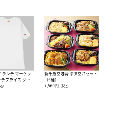
JAL特製
レー 200
10,800円
（
ド ランチ マーケッ
新千歳空港発 冷凍空弁セット
ッチフライス クル
（6種）
注半袖Ｔシャツ
7,560円
込）
（税込）