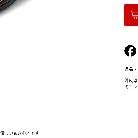
返品・
外反母
のコン
も優しい履き心地です。