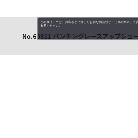
このサイトでは、お客さまに適したお得な商品やサービスの案内、広告
参照ください。
No.60811 パンチングレースアップシュ
会社概
領収書
キャン
お問い