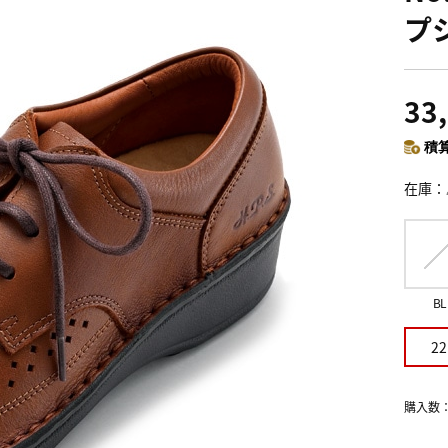
プ
33
積算
在庫
BL
22
購入数