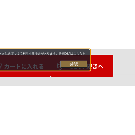
タと結びつけて利用する場合があります。詳細Q&Aは
こちら
を
確認
カートに入れる
購入手続きへ
お支払いについて
送料について
営業日について