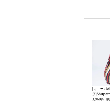
[マーナxJ
グ]Shup
グ Drop 
3,960円
（税
（LC）ス