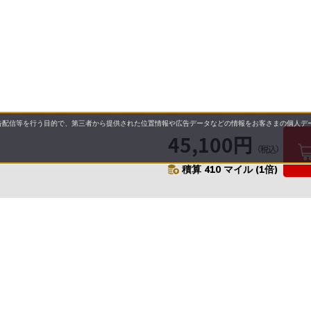
配信等を行う目的で、第三者から提供された位置情報や広告データなどの情報をお客さまの個人デー
45,100円
（税込）
積算 410 マイル (1倍)
要
プライバシーポリシー
について
配送について
セル・返品・交換について
保証・修理について
合わせ先
特商法に基づく表示