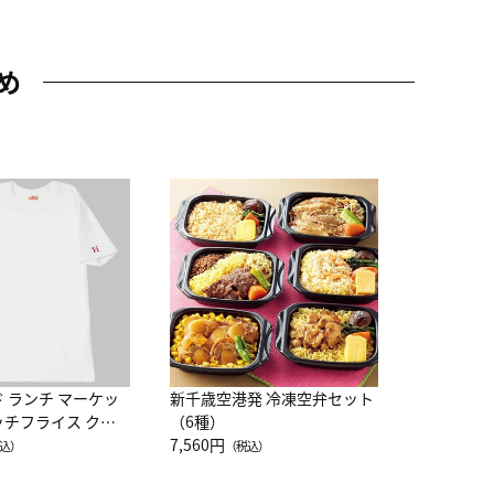
め
JAL特製
レー 200
10,800円
（
ド ランチ マーケッ
新千歳空港発 冷凍空弁セット
ッチフライス クル
（6種）
注半袖Ｔシャツ
7,560円
込）
（税込）