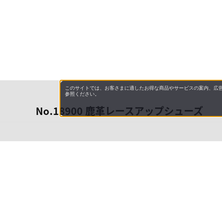
このサイトでは、お客さまに適したお得な商品やサービスの案内、広告
参照ください。
No.18900 鹿革レースアップシューズ
会社概
領収書
キャン
お問い