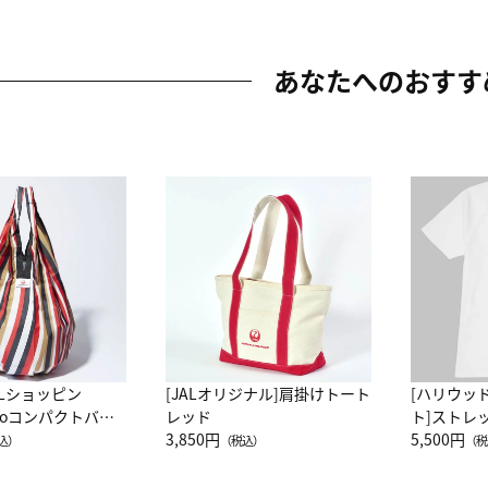
あなたへのおすす
ALショッピン
[JALオリジナル]肩掛けトート
[ハリウッ
attoコンパクトバッ
レッド
ト]ストレ
JAL客室乗務員
3,850円
ーネック別
5,500円
込）
（税込）
（税
カーフ柄