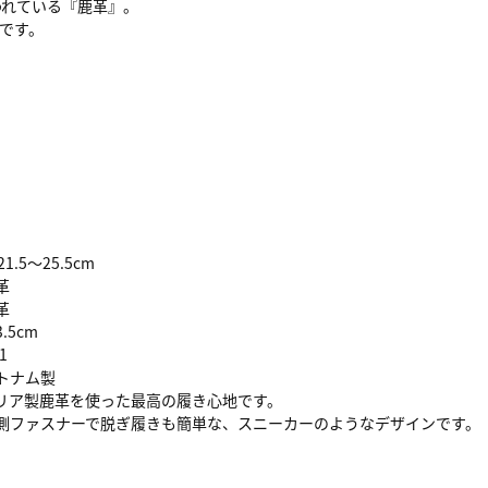
われている『鹿革』。
です。
。
1.5～25.5cm
革
革
5cm
1
ナム製
リア製鹿革を使った最高の履き心地です。
内側ファスナーで脱ぎ履きも簡単な、スニーカーのようなデザインです。