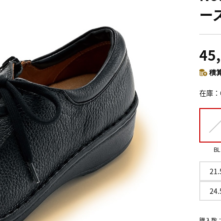
ー
45
積算
在庫
BL
21.
24.
購入数