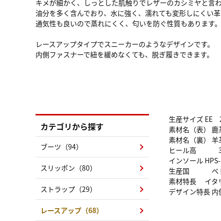
キメが細かく、しっとした肌触りでレザーのカシミヤと言
油分を多く含んでおり、水に強く、濡れても変形しにくい革
通気性も良いので蒸れにくく、匂いを防ぐ性質もあります
レースアップタイプでスニーカーのようなデザインです。
内側ファスナーで紐を緩めなくても、脱ぎ履きできます。
生産サイズ EE 2
カテゴリから探す
素材名（表） 鹿
素材名（裏） 羊
ブーツ（94）
ヒール高 3.
インソール HPS-
スリッポン（80）
生産国 ベト
素材特長 イタ
ストラップ（29）
デザイン特長 
レースアップ（68）