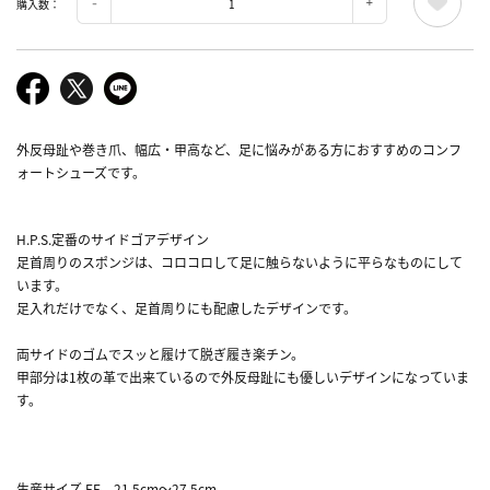
購入数：
外反母趾や巻き爪、幅広・甲高など、足に悩みがある方におすすめのコンフ
ォートシューズです。
H.P.S.定番のサイドゴアデザイン
足首周りのスポンジは、コロコロして足に触らないように平らなものにして
います。
足入れだけでなく、足首周りにも配慮したデザインです。
両サイドのゴムでスッと履けて脱ぎ履き楽チン。
甲部分は1枚の革で出来ているので外反母趾にも優しいデザインになっていま
す。
生産サイズ EE 21.5cm～27.5cm