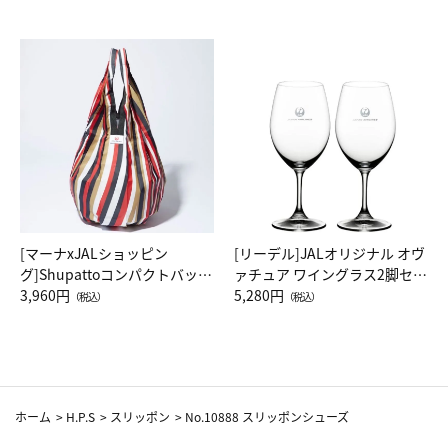
[マーナxJALショッピン
[リーデル]JALオリジナル オヴ
グ]Shupattoコンパクトバッグ
ァチュア ワイングラス2脚セッ
Drop JAL客室乗務員（LC）ス
3,960円
ト（レッドワイン）
5,280円
（税込）
（税込）
カーフ柄
ホーム
>
H.P.S
>
スリッポン
>
No.10888 スリッポンシューズ