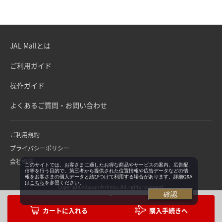
JAL Mallとは
ご利用ガイド
操作ガイド
よくあるご質問・お問い合わせ
ご利用規約
プライバシーポリシー
会社概要
このサイトでは、お客さまに適したお得な商品やサービスの案内、広告配
信等を行う目的で、第三者から提供された位置情報や広告データなどの情
報をお客さまの個人データと結びつけて利用する場合があります。詳細Q&A
は
こちら
を参照ください。
Copyright©Japan Airlines. All rights reserved.
確認
購入手続きへ