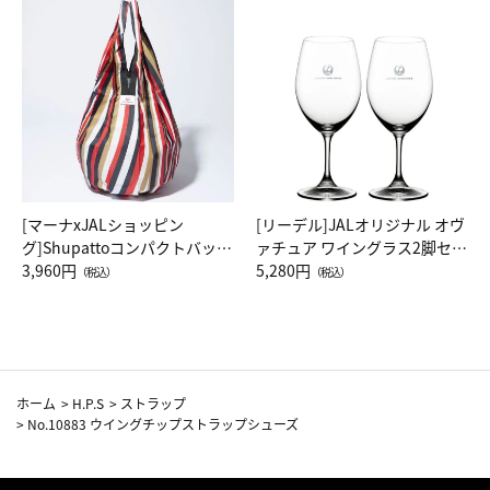
[マーナxJALショッピン
[リーデル]JALオリジナル オヴ
グ]Shupattoコンパクトバッグ
ァチュア ワイングラス2脚セッ
Drop JAL客室乗務員（LC）ス
3,960円
ト（レッドワイン）
5,280円
（税込）
（税込）
カーフ柄
ホーム
>
H.P.S
>
ストラップ
>
No.10883 ウイングチップストラップシューズ