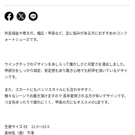
外反母趾や巻き爪、幅広・甲高など、足に悩みがある方におすすめのコンフ
ォートシューズです。
ウイングチップのデザインをあしらって懐かしさと可愛さを演出しました。
甲部分をしっかり固定、安定感もあり履き心地でも好評を頂いているデザイ
ンです。
また、スカートにもパンツスタイルにも合わせやすく、
様々なシーンでお履き頂けますので 長年愛用される方が多いデザインです。
つま先ゆったりで疲れにくく、甲高の方にもオススメの1足です。
生産サイズ EE 21.5～25.5
素材名（表） 牛革