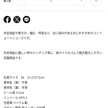
購入数：
外反母趾や巻き爪、幅広・甲高など、足に悩みがある方におすすめのコンフ
ォートシューズです。
外反母趾に優しい甲のパンチング革に、両サイドのゴムで脱ぎ履きしやすい
定番商品です。
生産サイズ EE 21.5?27.5cm
素材名（表） 牛革
素材名（裏） 羊革
ヒール高 3.5cm
インソール HPS-1
生産国 ベトナム製
デザイン特長 甲パンチング仕様