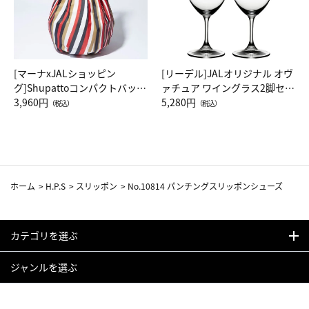
[マーナxJALショッピン
[リーデル]JALオリジナル オヴ
グ]Shupattoコンパクトバッグ
ァチュア ワイングラス2脚セッ
Drop JAL客室乗務員（LC）ス
3,960円
ト（レッドワイン）
5,280円
（税込）
（税込）
カーフ柄
ホーム
>
H.P.S
>
スリッポン
>
No.10814 パンチングスリッポンシューズ
カテゴリを選ぶ
ジャンルを選ぶ