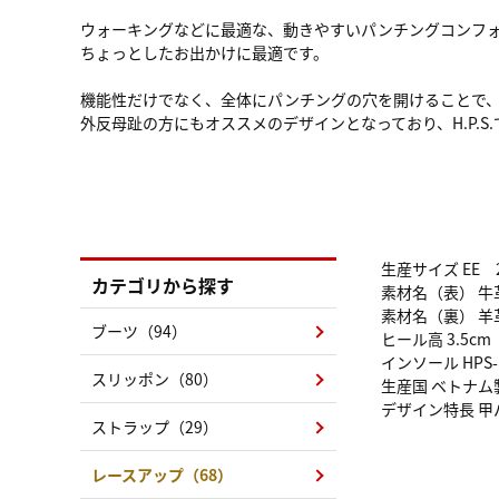
ウォーキングなどに最適な、動きやすいパンチングコンフ
ちょっとしたお出かけに最適です。
機能性だけでなく、全体にパンチングの穴を開けることで
外反母趾の方にもオススメのデザインとなっており、H.P.
生産サイズ EE 2
カテゴリから探す
素材名（表） 牛
素材名（裏） 羊
ブーツ（94）
ヒール高 3.5cm
インソール HPS-
スリッポン（80）
生産国 ベトナム
デザイン特長 
ストラップ（29）
レースアップ（68）