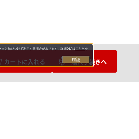
タと結びつけて利用する場合があります。詳細Q&Aは
こちら
を
確認
カートに入れる
購入手続きへ
お支払いについて
送料について
営業日について