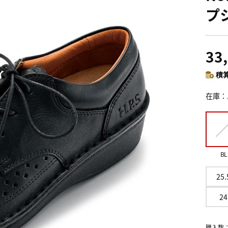
プ
33
積算
在庫
BL
25.
24
購入数