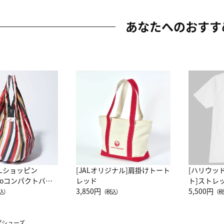
あなたへのおすす
ALショッピン
[JALオリジナル]肩掛けトート
[ハリウッ
attoコンパクトバッ
レッド
ト]ストレ
JAL客室乗務員
3,850円
ーネック別
5,500円
込）
（税込）
（税
カーフ柄
ップシューズ