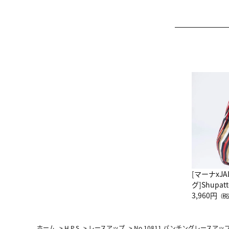
[マーナxJ
グ]Shup
グ Drop 
3,960円
（税
（LC）ス
ホーム
>
H.P.S
>
レースアップ
>
No.10811 パンチングレースア