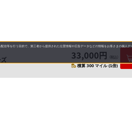
配信等を行う目的で、第三者から提供された位置情報や広告データなどの情報をお客さまの個人デー
33,000円
（税込）
ーズ
積算 300 マイル (1倍)
要
プライバシーポリシー
について
配送について
セル・返品・交換について
保証・修理について
合わせ先
特商法に基づく表示