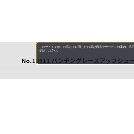
このサイトでは、お客さまに適したお得な商品やサービスの案内、広告
参照ください。
No.10811 パンチングレースアップシュ
会社概
領収書
キャン
お問い