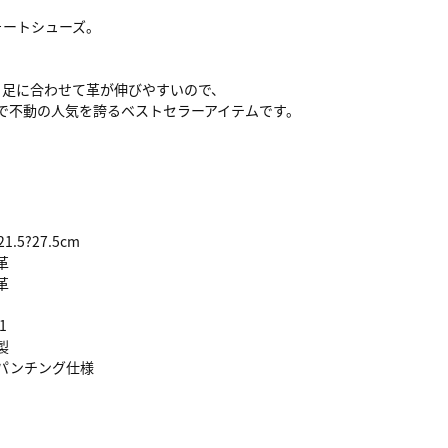
ォートシューズ。
、足に合わせて革が伸びやすいので、
S.で不動の人気を誇るベストセラーアイテムです。
1.5?27.5cm
革
革
1
製
甲パンチング仕様