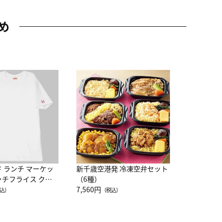
め
JAL特製
レー 200
10,800円
（
ド ランチ マーケッ
新千歳空港発 冷凍空弁セット
ッチフライス クル
（6種）
注半袖Ｔシャツ
7,560円
込）
（税込）