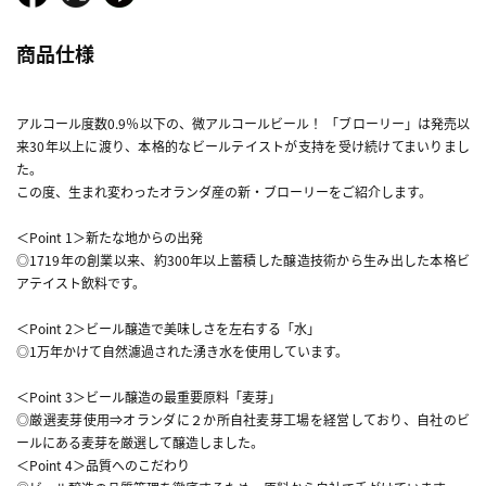
商品仕様
アルコール度数0.9％以下の、微アルコールビール！ 「ブローリー」は発売以
来30年以上に渡り、本格的なビールテイストが支持を受け続けてまいりまし
た。
この度、生まれ変わったオランダ産の新・ブローリーをご紹介します。
＜Point 1＞新たな地からの出発
◎1719年の創業以来、約300年以上蓄積した醸造技術から生み出した本格ビ
アテイスト飲料です。
＜Point 2＞ビール醸造で美味しさを左右する「水」
◎1万年かけて自然濾過された湧き水を使用しています。
＜Point 3＞ビール醸造の最重要原料「麦芽」
◎厳選麦芽使用⇒オランダに２か所自社麦芽工場を経営しており、自社のビ
ールにある麦芽を厳選して醸造しました。
＜Point 4＞品質へのこだわり