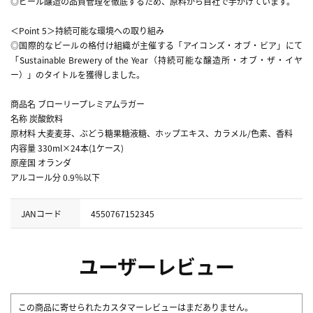
◎ビール醸造の品質管理を徹底するため、原料から自社で手がけています。
＜Point 5＞持続可能な環境への取り組み
◎国際的なビールの格付け組織が主催する「アイコンズ・オブ・ビア」にて
「Sustainable Brewery of the Year（持続可能な醸造所・オブ・ザ・イヤ
ー）」のタイトルを獲得しました。
商品名 ブローリープレミアムラガー
名称 炭酸飲料
原材料 大麦麦芽、ぶどう糖果糖液糖、ホップエキス、カラメル/色素、香料
内容量 330ml×24本(1ケース)
原産国 オランダ
アルコール分 0.9％以下
JANコード
4550767152345
ユーザーレビュー
この商品に寄せられたカスタマーレビューはまだありません。