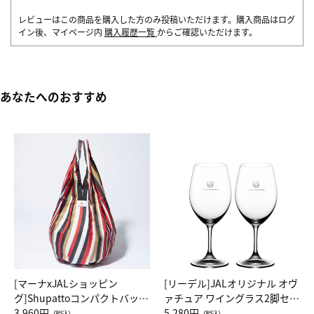
レビューはこの商品を購入した方のみ投稿いただけます。購入商品はログ
イン後、マイページ内
購入履歴一覧
からご確認いただけます。
あなたへのおすすめ
[マーナxJALショッピン
[リーデル]JALオリジナル オヴ
グ]Shupattoコンパクトバッグ
ァチュア ワイングラス2脚セッ
Drop JAL客室乗務員（LC）ス
3,960円
ト（レッドワイン）
5,280円
（税込）
（税込）