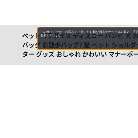
このサイトでは、お客さまに適したお得な商品やサービスの案内、広告
ペットパラダイス ディズニー バンビ 犬 
参照ください。
バッグ お散歩バッグ? 猫 ペット ショル
ター グッズ おしゃれ かわいい マナーポ
会社概
領収書
キャン
お問い