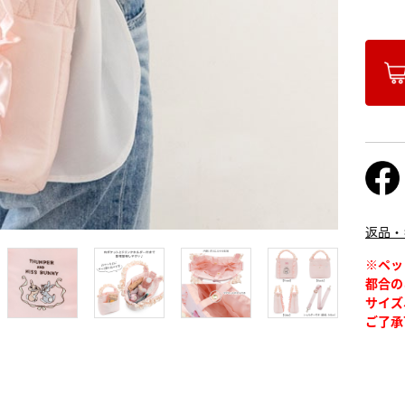
返品・
※ペッ
都合の
サイズ
ご了承