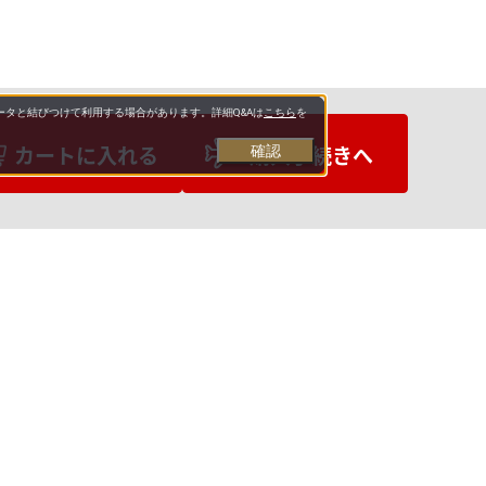
タと結びつけて利用する場合があります。詳細Q&Aは
こちら
を
カートに入れる
購入手続きへ
確認
お支払いについて
送料について
営業日について