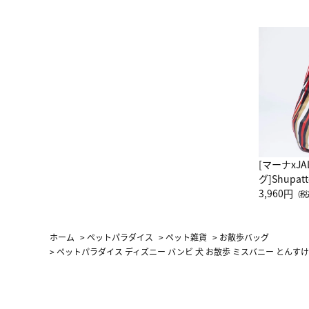
[マーナxJ
グ]Shup
グ Drop 
3,960円
（税
（LC）ス
ホーム
>
ペットパラダイス
>
ペット雑貨
>
お散歩バッグ
>
ペットパラダイス ディズニー バンビ 犬 お散歩 ミスバニー とんすけ