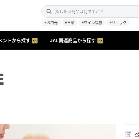
#お中元
#日傘
#ワイン福袋
#リュック
ベントから探す
JAL関連商品から探す