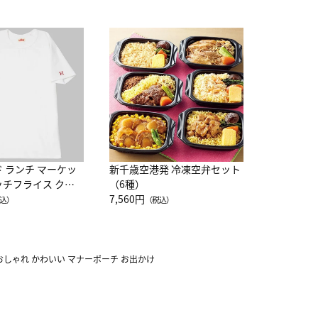
JAL特製
レー 200
10,800円
（
ド ランチ マーケッ
新千歳空港発 冷凍空弁セット
ッチフライス クル
（6種）
注半袖Ｔシャツ
7,560円
込）
（税込）
 おしゃれ かわいい マナーポーチ お出かけ