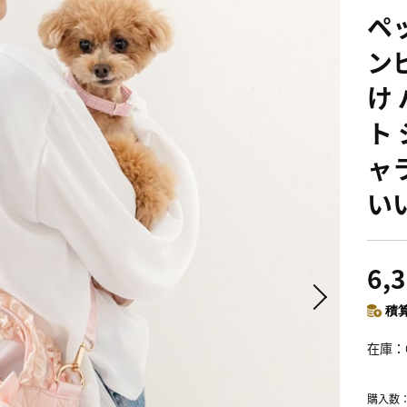
ペ
ン
け
ト
ャ
い
6,
積算
在庫
購入数