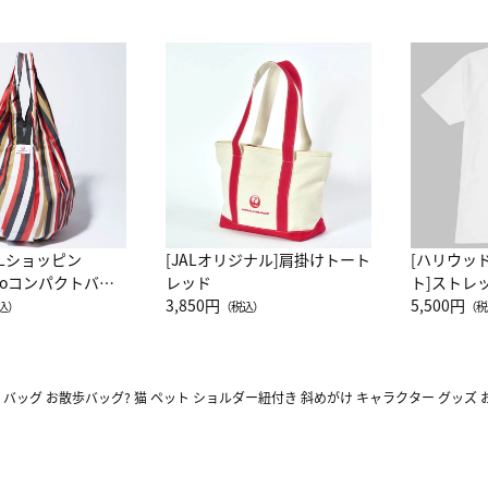
ALショッピン
[JALオリジナル]肩掛けトート
[ハリウッ
attoコンパクトバッ
レッド
ト]ストレ
JAL客室乗務員
3,850円
ーネック別
5,500円
込）
（税込）
（税
カーフ柄
 バッグ お散歩バッグ? 猫 ペット ショルダー紐付き 斜めがけ キャラクター グッズ