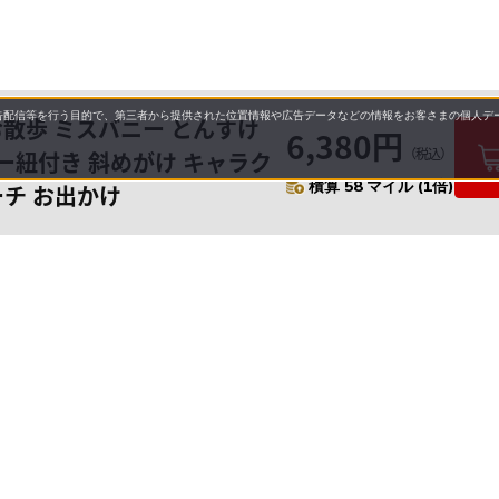
配信等を行う目的で、第三者から提供された位置情報や広告データなどの情報をお客さまの個人デー
お散歩 ミスバニー とんすけ
6,380円
（税込）
ダー紐付き 斜めがけ キャラク
積算 58 マイル (1倍)
ーチ お出かけ
要
プライバシーポリシー
について
配送について
セル・返品・交換について
保証・修理について
合わせ先
特商法に基づく表示