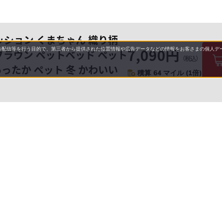
ッション くまちゃん 織り柄
7,090円
配信等を行う目的で、第三者から提供された位置情報や広告データなどの情報をお客さまの個人デー
 ブラウン ペットベッド ペット
（税込）
ったか ペット 冬 かわいい
積算 64 マイル (1倍)
要
プライバシーポリシー
について
配送について
セル・返品・交換について
保証・修理について
合わせ先
特商法に基づく表示