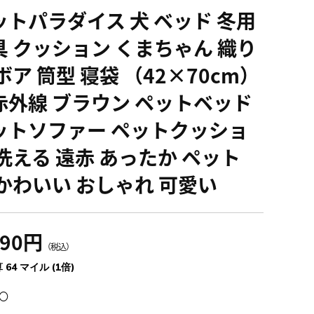
ットパラダイス 犬 ベッド 冬用
具 クッション くまちゃん 織り
ボア 筒型 寝袋 （42×70cm）
赤外線 ブラウン ペットベッド
ットソファー ペットクッショ
 洗える 遠赤 あったか ペット
 かわいい おしゃれ 可愛い
090円
（税込）
 64 マイル (1倍)
〇