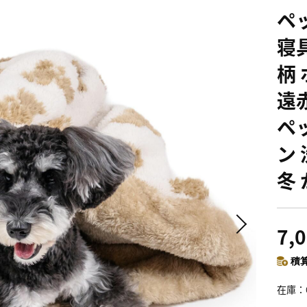
ペ
寝
柄 
遠
ペ
ン
冬
7,
積算
在庫