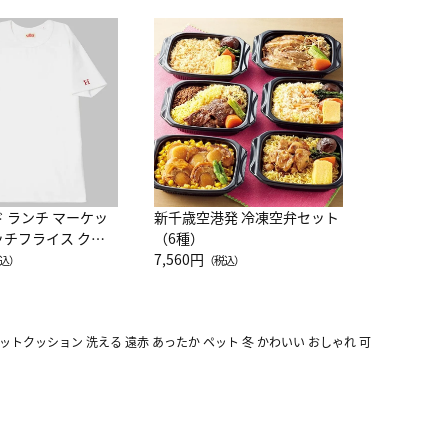
JAL特製
レー 200
10,800円
（
ド ランチ マーケッ
新千歳空港発 冷凍空弁セット
ッチフライス クル
（6種）
注半袖Ｔシャツ
7,560円
込）
（税込）
ペットクッション 洗える 遠赤 あったか ペット 冬 かわいい おしゃれ 可