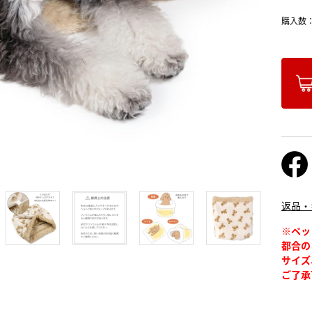
購入数
返品・
※ペッ
都合の
サイズ
ご了承