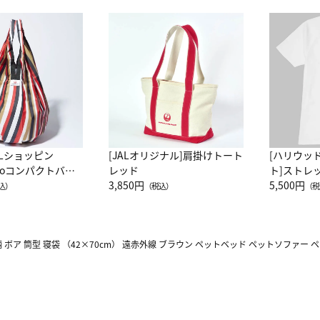
ALショッピン
[JALオリジナル]肩掛けトート
[ハリウッ
attoコンパクトバッ
レッド
ト]ストレ
JAL客室乗務員
3,850円
ーネック別
5,500円
込）
（税込）
（税
カーフ柄
 ボア 筒型 寝袋 （42×70cm） 遠赤外線 ブラウン ペットベッド ペットソファー 