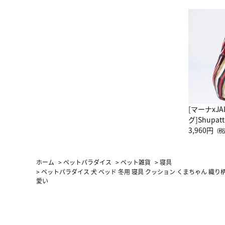
[マーナxJ
グ]Shup
グ Drop 
3,960円
（税
（LC）ス
ホーム
>
ペットパラダイス
>
ペット雑貨
>
寝具
>
ペットパラダイス 犬 ベッド 冬用 寝具 クッション くまちゃん 織り柄
愛い