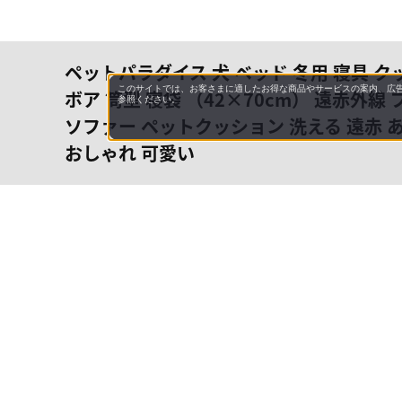
ペットパラダイス 犬 ベッド 冬用 寝具 ク
このサイトでは、お客さまに適したお得な商品やサービスの案内、広告
ボア 筒型 寝袋 （42×70cm） 遠赤外線
参照ください。
ソファー ペットクッション 洗える 遠赤 あ
おしゃれ 可愛い
会社概
領収書
キャン
お問い