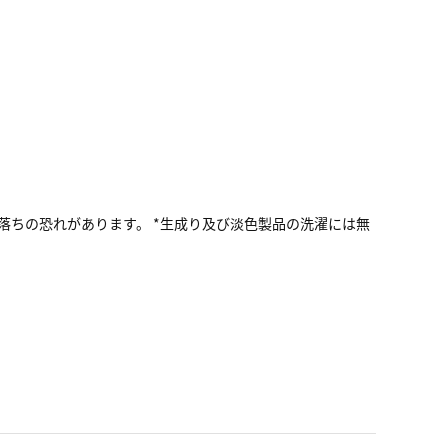
色落ちの恐れがあります。 *生成り及び淡色製品の洗濯には無
い