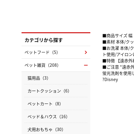
■商品サイズ 幅：
カテゴリから探す
■素材 本体/ク
■お洗濯 本体
ペットフード（5）
ト使用/アイロ
■特徴 【遠赤
ペット雑貨（208）
■ご注意 *遠赤
蛍光洗剤を使用
猫用品（3）
?Disney
カートクッション（6）
ペットカート（8）
ベッド＆ハウス（16）
犬用おもちゃ（30）