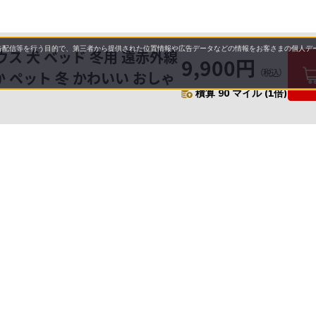
配信等を行う目的で、第三者から提供された位置情報や広告データなどの情報をお客さまの個人デー
ス 犬 ベッド 冬用 遠赤外線
9,900円
（税込）
か ペット 冬 かわいい おしゃ
積算 90 マイル (1倍)
要
プライバシーポリシー
について
配送について
セル・返品・交換について
保証・修理について
合わせ先
特商法に基づく表示