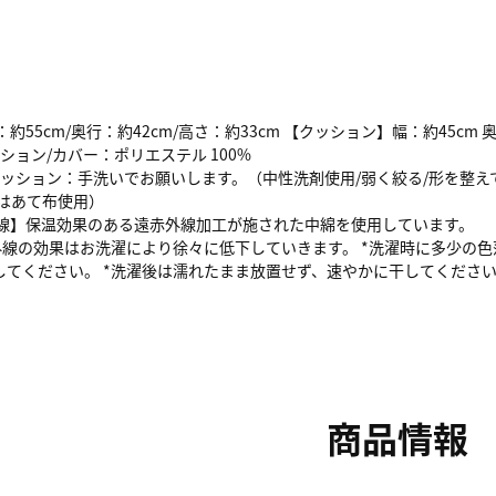
約55cm/奥行：約42cm/高さ：約33cm 【クッション】幅：約45cm 奥
ッション/カバー：ポリエステル 100%
/クッション：手洗いでお願いします。（中性洗剤使用/弱く絞る/形を整
ンはあて布使用）
外線】保温効果のある遠赤外線加工が施された中綿を使用しています。
外線の効果はお洗濯により徐々に低下していきます。 *洗濯時に多少の
してください。 *洗濯後は濡れたまま放置せず、速やかに干してくださ
商品情報