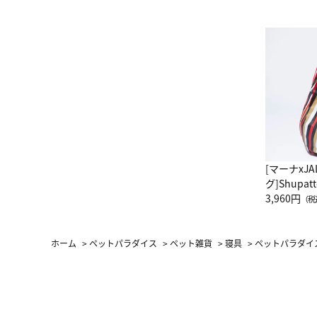
[マーナxJ
グ]Shup
グ Drop 
3,960円
（税
（LC）ス
ホーム
>
ペットパラダイス
>
ペット雑貨
>
寝具
>
ペットパラダイス