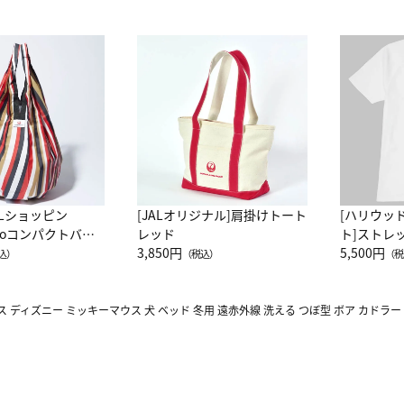
ALショッピン
[JALオリジナル]肩掛けトート
[ハリウッ
attoコンパクトバッ
レッド
ト]ストレ
JAL客室乗務員
3,850円
ーネック別
5,500円
込）
（税込）
（税
カーフ柄
 ディズニー ミッキーマウス 犬 ベッド 冬用 遠赤外線 洗える つぼ型 ボア カドラー