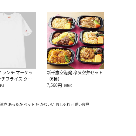
JAL特製
レー 200
10,800円
（
ド ランチ マーケッ
新千歳空港発 冷凍空弁セット
ッチフライス クル
（6種）
注半袖Ｔシャツ
7,560円
込）
（税込）
 遠赤 あったか ペット 冬 かわいい おしゃれ 可愛い寝具