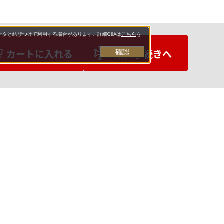
タと結びつけて利用する場合があります。詳細Q&Aは
こちら
を
カートに入れる
購入手続きへ
確認
お支払いについて
送料について
営業日について