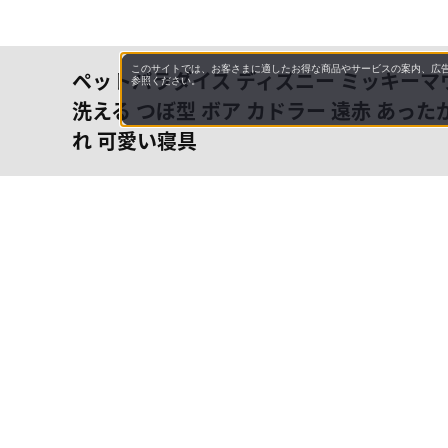
このサイトでは、お客さまに適したお得な商品やサービスの案内、広告
ペットパラダイス ディズニー ミッキーマウ
参照ください。
洗える つぼ型 ボア カドラー 遠赤 あった
れ 可愛い寝具
会社概
領収書
キャン
お問い