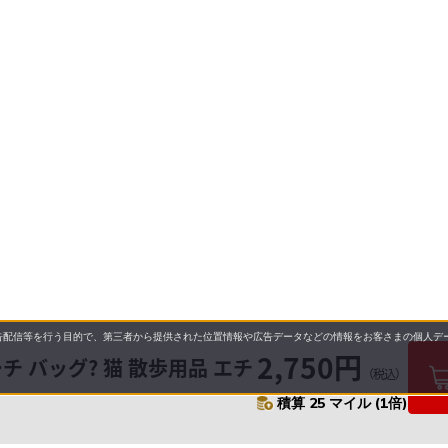
配信等を行う目的で、第三者から提供された位置情報や広告データなどの情報をお客さまの個人デー
2,750円
チ バッグ? 猫 散歩用品 エチ
（税込）
積算 25 マイル (1倍)