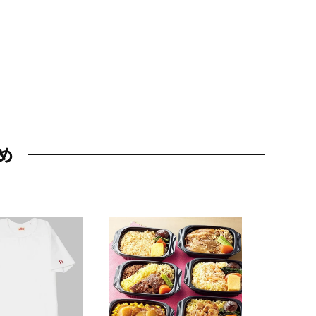
め
JAL特製
レー 200
10,800円
（