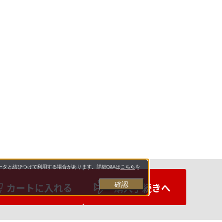
タと結びつけて利用する場合があります。詳細Q&Aは
こちら
を
確認
カートに入れる
購入手続きへ