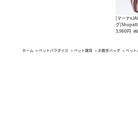
[マーナxJ
グ]Shup
グ Drop 
3,960円
（税
（LC）ス
ホーム
>
ペットパラダイス
>
ペット雑貨
>
お散歩バッグ
>
ペット