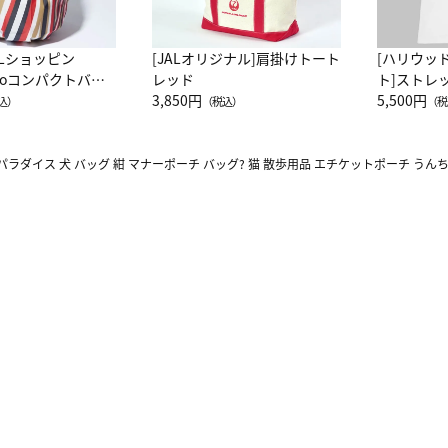
ALショッピン
[JALオリジナル]肩掛けトート
[ハリウッ
attoコンパクトバッ
レッド
ト]ストレ
JAL客室乗務員
3,850円
ーネック別
5,500円
込）
（税込）
（税
カーフ柄
パラダイス 犬 バッグ 紺 マナーポーチ バッグ? 猫 散歩用品 エチケットポーチ うん