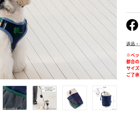
返品・
※ペッ
都合の
サイズ
ご了承