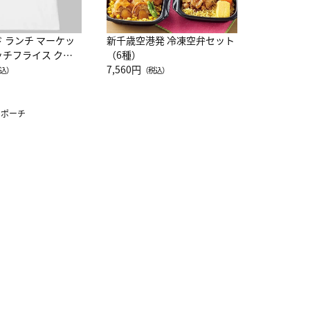
ド ランチ マーケッ
新千歳空港発 冷凍空弁セット
ッチフライス クル
（6種）
注半袖Ｔシャツ
7,560円
込）
（税込）
ちポーチ