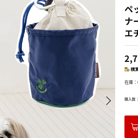
ペ
ナ
エ
2,
積算
在庫
購入数