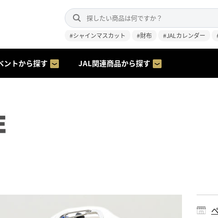
#シャインマスカット
#財布
#JALカレンダー
ベントから探す
JAL関連商品から探す