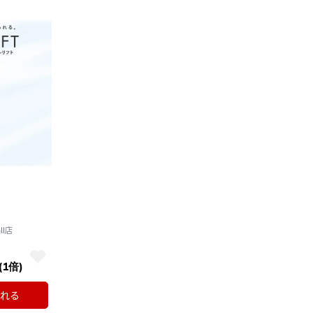
ll店
(1倍)
れる