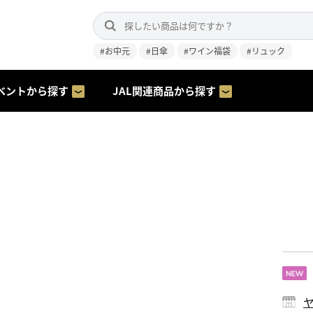
#お中元
#日傘
#ワイン福袋
#リュック
ベントから探す
JAL関連商品から探す
ヤ