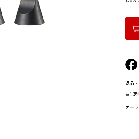
購入数
返品・
※1 
オーラ