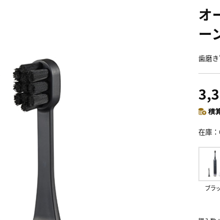
オ
ー
歯磨き
3,
積算
在庫
ブラ