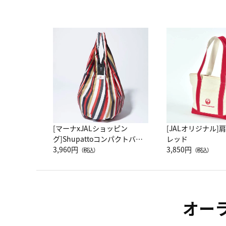
[マーナxJALショッピン
[JALオリジナル]
グ]Shupattoコンパクトバッ
レッド
グ Drop JAL客室乗務員
3,960円
3,850円
（税込）
（税込）
（LC）スカーフ柄
オー