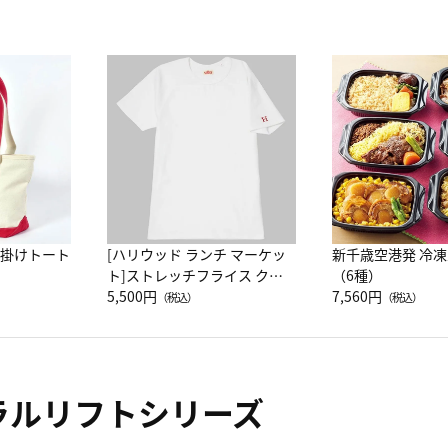
肩掛けトート
[ハリウッド ランチ マーケッ
新千歳空港発 冷
ト]ストレッチフライス クル
（6種）
ーネック別注半袖Ｔシャツ
5,500円
7,560円
（税込）
（税込）
ラルリフトシリーズ