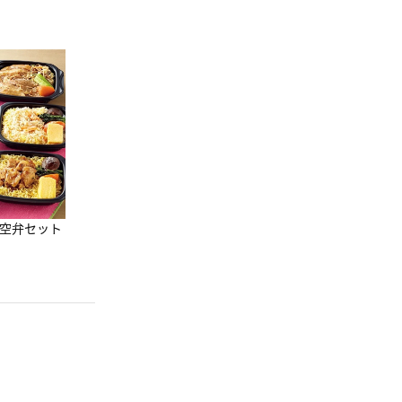
JAL特製オリジナルビーフカ
レー 200g×11食セット
10,800円
（税込）
凍空弁セット
[マーナxJALショ
グ]Shupatto
グ Drop JAL客
3,960円
（税込）
（LC）スカーフ