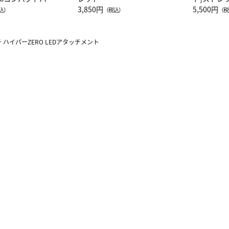
JAL客室乗務員
3,850円
ーネック別
5,500円
込）
（税込）
（税
カーフ柄
 ハイパーZERO LEDアタッチメント