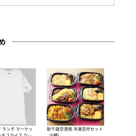
め
JAL特製
レー 200
10,800円
（
ド ランチ マーケッ
新千歳空港発 冷凍空弁セット
ッチフライス クル
（6種）