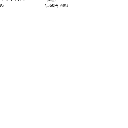
注半袖Ｔシャツ
7,560円
込）
（税込）