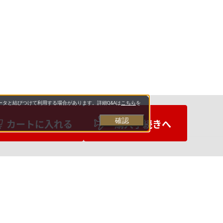
タと結びつけて利用する場合があります。詳細Q&Aは
こちら
を
確認
カートに入れる
購入手続きへ
お支払いについて
送料について
営業日について