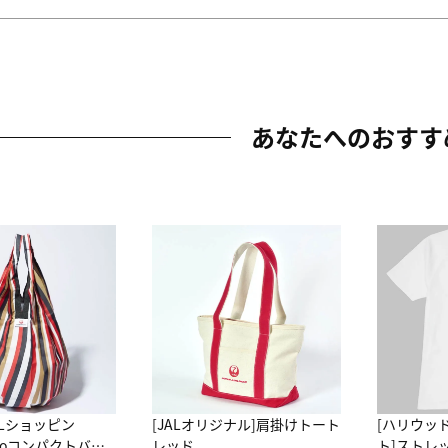
あなたへのおすす
ALショッピン
[JALオリジナル]肩掛けトート
[ハリウッ
attoコンパクトバッ
レッド
ト]ストレ