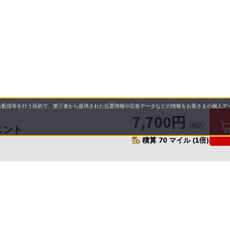
配信等を行う目的で、第三者から提供された位置情報や広告データなどの情報をお客さまの個人デー
7,700円
（税込）
メント
積算 70 マイル (1倍)
要
プライバシーポリシー
について
配送について
セル・返品・交換について
保証・修理について
合わせ先
特商法に基づく表示