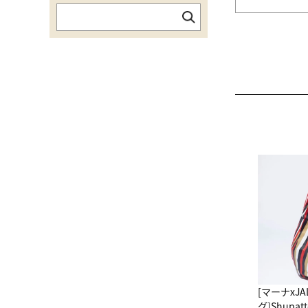
[マーナxJ
グ]Shup