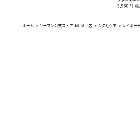
グ Drop 
3,960円
（税
（LC）ス
ホーム
>
ヤーマン公式ストア JAL Mall店
>
ムダ毛ケア
>
レイボーテ