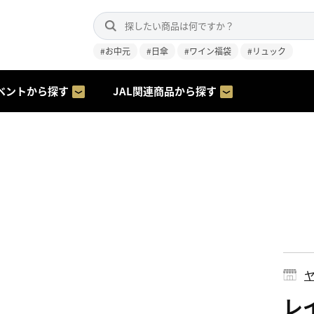
#お中元
#日傘
#ワイン福袋
#リュック
ベントから探す
JAL関連商品から探す
ヤ
レイ