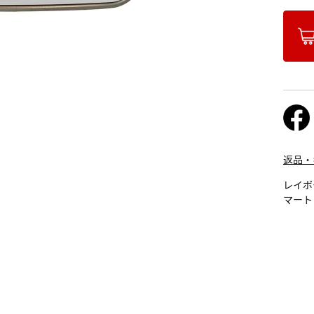
返品・
レイボ
マート