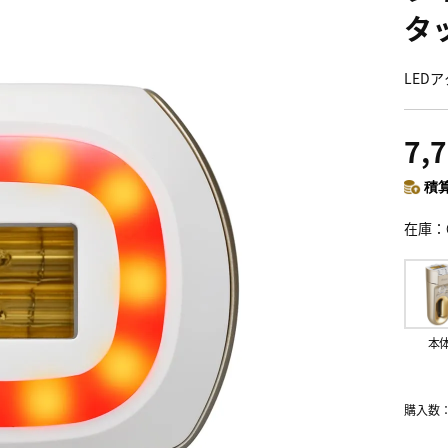
タ
LED
7,
積算
在庫
本
購入数