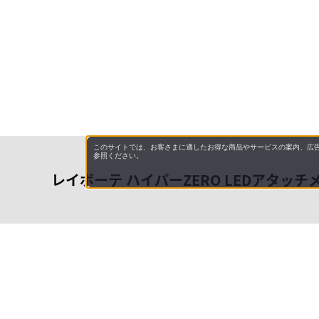
このサイトでは、お客さまに適したお得な商品やサービスの案内、広告
参照ください。
レイボーテ ハイパーZERO LEDアタッチ
会社概
領収書
キャン
お問い