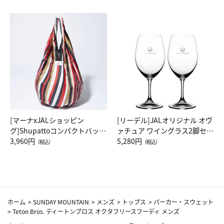
[マーナxJALショッピン
[リーデル]JALオリジナル オヴ
グ]Shupattoコンパクトバッグ
ァチュア ワイングラス2脚セッ
Drop JAL客室乗務員（LC）ス
3,960円
ト（レッドワイン）
5,280円
（税込）
（税込）
カーフ柄
ホーム
>
SUNDAY MOUNTAIN
>
メンズ
>
トップス
>
パーカー・スウェット
>
Teton Bros. ティートンブロス オクタフリースフーディ メンズ