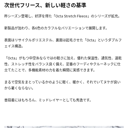
次世代フリース、新しい軽さの基準
昨シーズン登場し、好評を得た「Octa Stretch Fleece」のシリーズが拡充。
新製品が加わり、各6色のカラフルなバリエーションで展開します。
表面はリサイクルポリエステル、裏面は起毛させた「Octa」というダブルフ
ェイス構造。
「Octa」がもつ中空糸ならではの軽さに加え、優れた保温性、通気性、速乾
性、ストレッチ性をバランス良く備え、定番のフーディやクルーネックに仕
立てたことで、多機能素材の力を着た瞬間に実感できます。
まるで空気をまとっているかのように軽く、暖かく、それでいてヌケが良い
から暑くならない。
普段着にはもちろん、ミッドレイヤーとしても秀逸です。