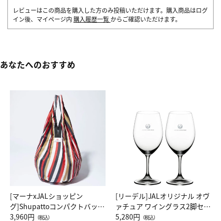
レビューはこの商品を購入した方のみ投稿いただけます。購入商品はログ
イン後、マイページ内
購入履歴一覧
からご確認いただけます。
あなたへのおすすめ
[マーナxJALショッピン
[リーデル]JALオリジナル オヴ
グ]Shupattoコンパクトバッグ
ァチュア ワイングラス2脚セッ
Drop JAL客室乗務員（LC）ス
3,960円
ト（レッドワイン）
5,280円
（税込）
（税込）