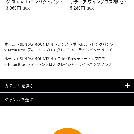
グ]Shupattoコンパクトバッグ
ァチュア ワイングラス2脚セッ
Drop JAL客室乗務員（LC）ス
3,960円
ト（レッドワイン）
5,280円
（税込）
（税込）
カーフ柄
ホーム
>
SUNDAY MOUNTAIN
>
メンズ
>
ボトムス
>
ロングパンツ
>
Teton Bros. ティートンブロス グレイシャーライトパンツ メンズ
ホーム
>
SUNDAY MOUNTAIN
>
Teton Bros ティートンブロス
>
Teton Bros. ティートンブロス グレイシャーライトパンツ メンズ
カテゴリを選ぶ
ジャンルを選ぶ