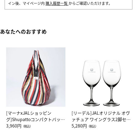
イン後、マイページ内
購入履歴一覧
からご確認いただけます。
あなたへのおすすめ
[マーナxJALショッピン
[リーデル]JALオリジナル オヴ
グ]Shupattoコンパクトバッグ
ァチュア ワイングラス2脚セッ
Drop JAL客室乗務員（LC）ス
3,960円
ト（レッドワイン）
5,280円
（税込）
（税込）
カーフ柄