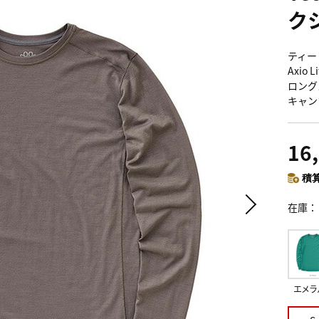
ク
ティート
Axio
ロング
キャン
16
積算
在庫
エメラ