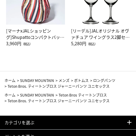
[マーナxJALショッピン
[リーデル]JALオリジナル オヴ
グ]Shupattoコンパクトバッグ
ァチュア ワイングラス2脚セッ
Drop JAL客室乗務員（LC）ス
3,960円
ト（レッドワイン）
5,280円
（税込）
（税込）
カーフ柄
ホーム
>
SUNDAY MOUNTAIN
>
メンズ
>
ボトムス
>
ロングパンツ
>
Teton Bros. ティートンブロス ジャーニーパンツ ユニセックス
ホーム
>
SUNDAY MOUNTAIN
>
Teton Bros ティートンブロス
>
Teton Bros. ティートンブロス ジャーニーパンツ ユニセックス
カテゴリを選ぶ