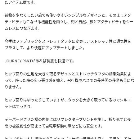
たアイテム群です。
荷物を少なくしたい旅でも使いやすいシンプルなデザインと、そのままアク
ティビティもこなせる機能性を両立し、街と自然、旅とアクティビティをシー
ムレスにつなぎます。
今季はファブリックをストレッチタフタに変更し、ストレッチ性と通気性を
プラスして、より快適にアップデートしました。
JOURNEY PANTがあれば長旅も快適です。
ヒップ回りの生地を大きく取るデザインとストレッチタフタの相乗効果によ
って、座った時の突っ張り感を抑え、飛行機やバスでの長時間の移動も苦にな
りません。
ヒップ回りはゆったりしていますが、タックを大きく取っているのでシルエ
ットはすっきり。
テーパードさせた裾の内側にはリフレクタープリントを施し、折り返すと夜
間の被視認性が高まって自転車移動の際などにも安全です。
ヒップポケットに収納できるパッカブル仕様で携行性も高く、予備として持