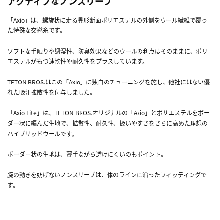
アクティブなノンスリーブ
「Axio」は、螺旋状に走る異形断面ポリエステルの外側をウール繊維で覆っ
た特殊な交撚糸です。
ソフトな手触りや調湿性、防臭効果などのウールの利点はそのままに、ポリ
エステルがもつ速乾性や耐久性をプラスしています。
TETON BROS.はこの「Axio」に独自のチューニングを施し、他社にはない優
れた吸汗拡散性を付与しました。
「Axio Lite」は、TETON BROS.オリジナルの「Axio」とポリエステルをボー
ダー状に編んだ生地で、拡散性、耐久性、扱いやすさをさらに高めた理想の
ハイブリッドウールです。
ボーダー状の生地は、薄手ながら透けにくいのもポイント。
腕の動きを妨げないノンスリーブは、体のラインに沿ったフィッティングで
す。