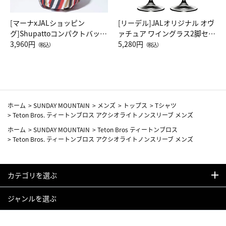
[マーナxJALショッピン
[リーデル]JALオリジナル オヴ
グ]Shupattoコンパクトバッグ
ァチュア ワイングラス2脚セッ
Drop JAL客室乗務員（LC）ス
3,960円
ト（レッドワイン）
5,280円
（税込）
（税込）
カーフ柄
ホーム
>
SUNDAY MOUNTAIN
>
メンズ
>
トップス
>
Tシャツ
>
Teton Bros. ティートンブロス アクシオライトノンスリーブ メンズ
ホーム
>
SUNDAY MOUNTAIN
>
Teton Bros ティートンブロス
>
Teton Bros. ティートンブロス アクシオライトノンスリーブ メンズ
カテゴリを選ぶ
ジャンルを選ぶ