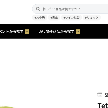
#お中元
#日傘
#ワイン福袋
#リュック
ベントから探す
JAL関連商品から探す
S
Te