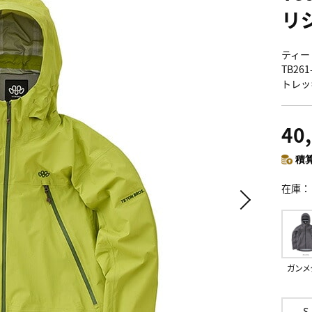
リ
ティート
TB2
トレッ
40
積算
在庫
ガンメ
S