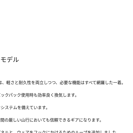
ンモデル
 JACKETは、軽さと耐久性を両立しつつ、必要な機能はすべて網羅した一着。
バックパック使用時も効率良く換気します。
なシステムを備えています。
期間の厳しい山行においても信頼できるギアになります。
パネルと、ウェアをフックにかけるためのループを追加しました。