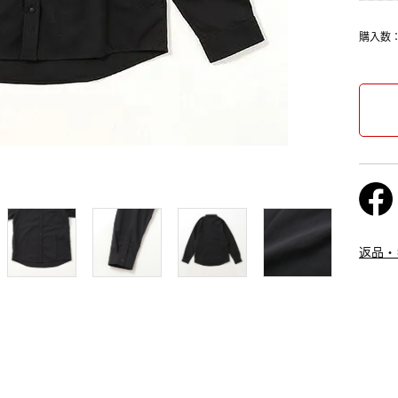
購入数
返品・