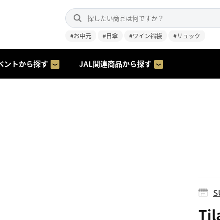
#お中元
#日傘
#ワイン福袋
#リュック
ベントから探す
JAL関連商品から探す
S
Ti