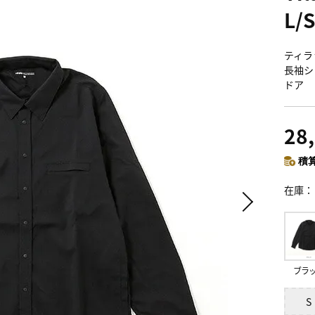
L/S
ティラッ
長袖シ
ドア
28
積算
在庫
ブラ
S