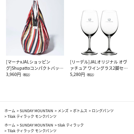
[マーナxJALショッピン
[リーデル]JALオリジナル オヴ
グ]Shupattoコンパクトバッグ
ァチュア ワイングラス2脚セッ
Drop JAL客室乗務員（LC）ス
3,960円
ト（レッドワイン）
5,280円
（税込）
（税込）
カーフ柄
ホーム
>
SUNDAY MOUNTAIN
>
メンズ
>
ボトムス
>
ロングパンツ
>
Tilak ティラック モンクパンツ
ホーム
>
SUNDAY MOUNTAIN
>
tilak ティラック
>
Tilak ティラック モンクパンツ