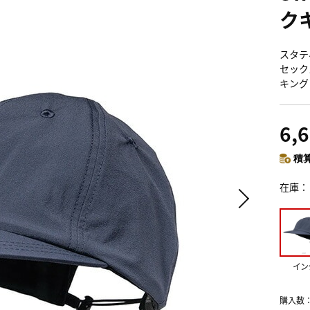
ク
スタティ
セックス
キング
6,
積算
在庫
イン
購入数