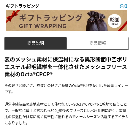
ギフトラッピング
詳細
商品説明
商品情報
表のメッシュ素材に保温材になる異形断面中空ポリ
エステル起毛繊維を一体化させたメッシュフリース
素材のOcta®CPCP®
その軽さと暖かさ、熱抜けの良さが特徴のOcta®生地を使用した軽量ライナー
です。
通常中綿製品の裏地素材として使われているOcta®CPCP®を1枚地で使うこと
で、一般的に薄手と言われる300g前後のフリースと比べ圧倒的に軽く、重量
比の保温性が非常に高く携帯性に優れるのでオールシーズン活躍するアイテム
になりました。