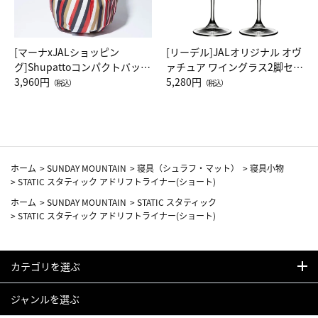
[マーナxJALショッピン
[リーデル]JALオリジナル オヴ
グ]Shupattoコンパクトバッグ
ァチュア ワイングラス2脚セッ
Drop JAL客室乗務員（LC）ス
3,960円
ト（レッドワイン）
5,280円
（税込）
（税込）
カーフ柄
ホーム
>
SUNDAY MOUNTAIN
>
寝具（シュラフ・マット）
>
寝具小物
>
STATIC スタティック アドリフトライナー(ショート)
ホーム
>
SUNDAY MOUNTAIN
>
STATIC スタティック
>
STATIC スタティック アドリフトライナー(ショート)
カテゴリを選ぶ
ジャンルを選ぶ