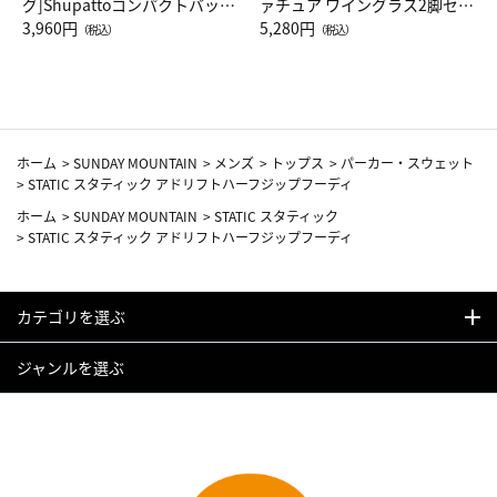
グ]Shupattoコンパクトバッグ
ァチュア ワイングラス2脚セッ
Drop JAL客室乗務員（LC）ス
3,960円
ト（レッドワイン）
5,280円
（税込）
（税込）
カーフ柄
ホーム
>
SUNDAY MOUNTAIN
>
メンズ
>
トップス
>
パーカー・スウェット
>
STATIC スタティック アドリフトハーフジップフーディ
ホーム
>
SUNDAY MOUNTAIN
>
STATIC スタティック
>
STATIC スタティック アドリフトハーフジップフーディ
カテゴリを選ぶ
ジャンルを選ぶ