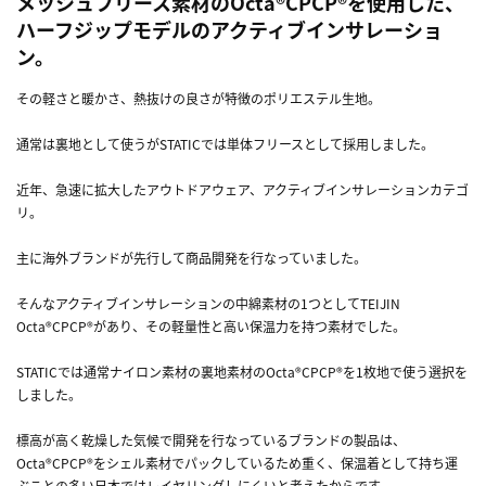
メッシュフリース素材のOcta®CPCP®を使用した、
ハーフジップモデルのアクティブインサレーショ
ン。
その軽さと暖かさ、熱抜けの良さが特徴のポリエステル生地。
通常は裏地として使うがSTATICでは単体フリースとして採用しました。
近年、急速に拡大したアウトドアウェア、アクティブインサレーションカテゴ
リ。
主に海外ブランドが先行して商品開発を行なっていました。
そんなアクティブインサレーションの中綿素材の1つとしてTEIJIN
Octa®CPCP®があり、その軽量性と高い保温力を持つ素材でした。
STATICでは通常ナイロン素材の裏地素材のOcta®CPCP®を1枚地で使う選択を
しました。
標高が高く乾燥した気候で開発を行なっているブランドの製品は、
Octa®CPCP®をシェル素材でパックしているため重く、保温着として持ち運
ぶことの多い日本ではレイヤリングしにくいと考えたからです。