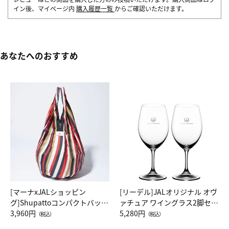
イン後、マイページ内
購入履歴一覧
からご確認いただけます。
あなたへのおすすめ
[マーナxJALショッピン
[リーデル]JALオリジナル オヴ
グ]Shupattoコンパクトバッグ
ァチュア ワイングラス2脚セッ
Drop JAL客室乗務員（LC）ス
3,960円
ト（レッドワイン）
5,280円
（税込）
（税込）
カーフ柄