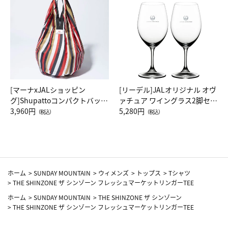
[マーナxJALショッピン
[リーデル]JALオリジナル オヴ
グ]Shupattoコンパクトバッグ
ァチュア ワイングラス2脚セッ
Drop JAL客室乗務員（LC）ス
3,960円
ト（レッドワイン）
5,280円
（税込）
（税込）
カーフ柄
ホーム
>
SUNDAY MOUNTAIN
>
ウィメンズ
>
トップス
>
Tシャツ
>
THE SHINZONE ザ シンゾーン フレッシュマーケットリンガーTEE
ホーム
>
SUNDAY MOUNTAIN
>
THE SHINZONE ザ シンゾーン
>
THE SHINZONE ザ シンゾーン フレッシュマーケットリンガーTEE