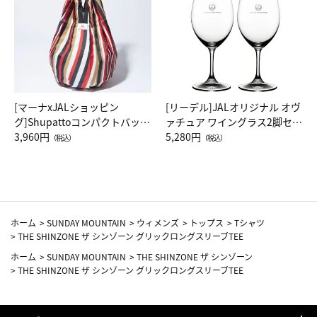
[マーナxJALショッピン
[リーデル]JALオリジナル オヴ
グ]Shupattoコンパクトバッグ
ァチュア ワイングラス2脚セッ
Drop JAL客室乗務員（LC）ス
3,960円
ト（レッドワイン）
5,280円
（税込）
（税込）
カーフ柄
ホーム
>
SUNDAY MOUNTAIN
>
ウィメンズ
>
トップス
>
Tシャツ
>
THE SHINZONE ザ シンゾーン グリックロングスリーブTEE
ホーム
>
SUNDAY MOUNTAIN
>
THE SHINZONE ザ シンゾーン
>
THE SHINZONE ザ シンゾーン グリックロングスリーブTEE