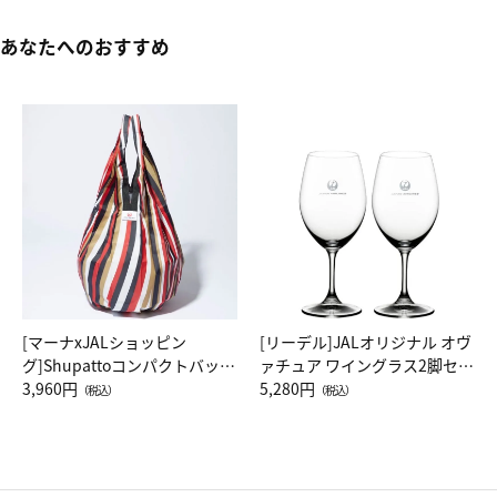
あなたへのおすすめ
[マーナxJALショッピン
[リーデル]JALオリジナル オヴ
グ]Shupattoコンパクトバッグ
ァチュア ワイングラス2脚セッ
Drop JAL客室乗務員（LC）ス
3,960円
ト（レッドワイン）
5,280円
（税込）
（税込）
カーフ柄