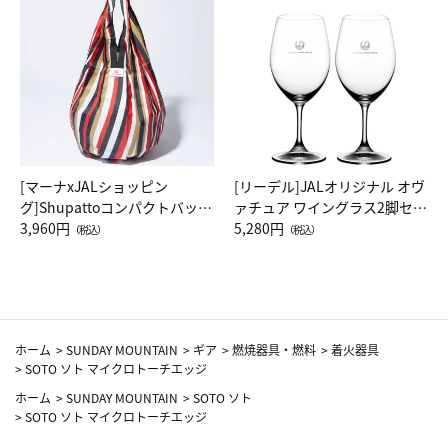
[マーナxJALショッピン
[リーデル]JALオリジナル オヴ
グ]Shupattoコンパクトバッグ
ァチュア ワイングラス2脚セッ
Drop JAL客室乗務員（LC）ス
3,960円
ト（レッドワイン）
5,280円
（税込）
（税込）
カーフ柄
ホーム
>
SUNDAY MOUNTAIN
>
ギア
>
燃焼器具・燃料
>
着火器具
>
SOTO ソト マイクロトーチエッジ
ホーム
>
SUNDAY MOUNTAIN
>
SOTO ソト
>
SOTO ソト マイクロトーチエッジ