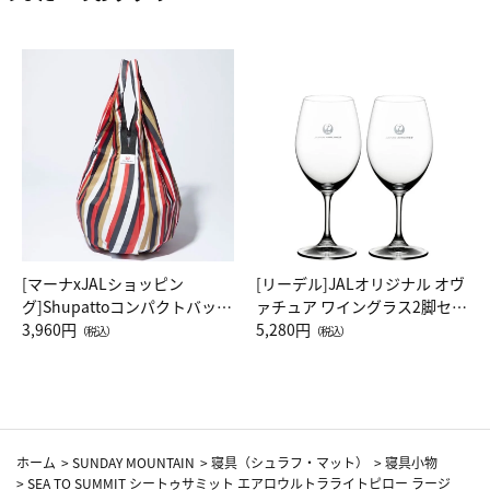
[マーナxJALショッピン
[リーデル]JALオリジナル オヴ
グ]Shupattoコンパクトバッグ
ァチュア ワイングラス2脚セッ
Drop JAL客室乗務員（LC）ス
3,960円
ト（レッドワイン）
5,280円
（税込）
（税込）
カーフ柄
ホーム
>
SUNDAY MOUNTAIN
>
寝具（シュラフ・マット）
>
寝具小物
>
SEA TO SUMMIT シートゥサミット エアロウルトラライトピロー ラージ