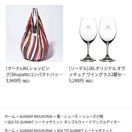
[マーナxJALショッピン
[リーデル]JALオリジナル オヴ
グ]Shupattoコンパクトバッグ
ァチュア ワイングラス2脚セッ
Drop JAL客室乗務員（LC）ス
3,960円
ト（レッドワイン）
5,280円
（税込）
（税込）
カーフ柄
ホーム
>
SUNDAY MOUNTAIN
>
靴・シューズ
>
シューズ小物
>
SEA TO SUMMIT シートゥサミット タンブルウィードアンクルゲイター
ホーム
>
SUNDAY MOUNTAIN
>
SEA TO SUMMIT シートゥサミット