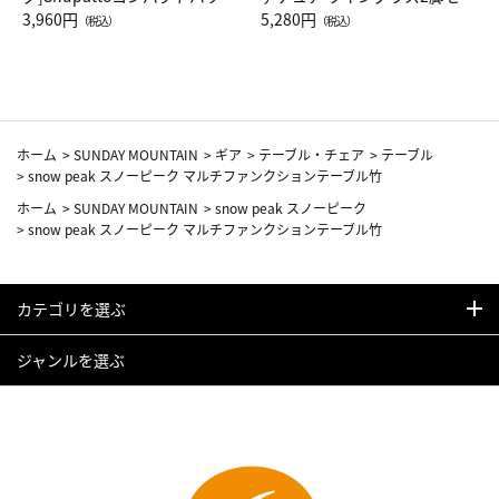
Drop JAL客室乗務員（LC）ス
3,960円
ト（レッドワイン）
5,280円
（税込）
（税込）
カーフ柄
ホーム
>
SUNDAY MOUNTAIN
>
ギア
>
テーブル・チェア
>
テーブル
>
snow peak スノーピーク マルチファンクションテーブル竹
ホーム
>
SUNDAY MOUNTAIN
>
snow peak スノーピーク
>
snow peak スノーピーク マルチファンクションテーブル竹
カテゴリを選ぶ
ジャンルを選ぶ