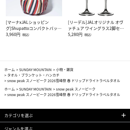
[マーナxJALショッピン
[リーデル]JALオリジナル オヴ
グ]Shupattoコンパクトバッグ
ァチュア ワイングラス2脚セッ
Drop JAL客室乗務員（LC）ス
3,960円
ト（レッドワイン）
5,280円
（税込）
（税込）
カーフ柄
ホーム
>
SUNDAY MOUNTAIN
>
小物・雑貨
>
タオル・ブランケット・ハンカチ
>
snow peak スノーピーク 2026雪峰祭 春 ドリップドライトラベルタオル
ホーム
>
SUNDAY MOUNTAIN
>
snow peak スノーピーク
>
snow peak スノーピーク 2026雪峰祭 春 ドリップドライトラベルタオル
カテゴリを選ぶ
ジャンルを選ぶ