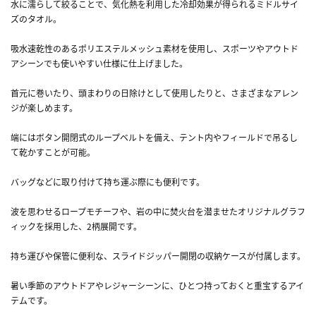
水に濡らして絞ることで、気化熱を利用した冷却効果が得られるミドルサイ
ズのタオル。
吸水速乾性のあるポリエステルメッシュ素材を使用し、スポーツやアウトド
アシーンでも使いやすい仕様に仕上げました。
首元に巻いたり、頭まわりの日除けとして使用したりと、さまざまなアレン
ジが楽しめます。
端にはボタン開閉式のループベルトを備え、テント内やフィールドで吊るし
て乾かすことが可能。
バッグなどに取り付けて持ち運ぶ際にも便利です。
波を思わせるロープモチーフや、岩の中に焚火台を潜ませたオリジナルグラフ
ィックを採用した、2柄展開です。
持ち運びや保管に便利な、スライドジッパー開閉の収納ケースが付属します。
暑い季節のアウトドアやレジャーシーンに、ひとつ持っておくと重宝するアイ
テムです。