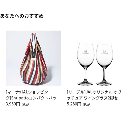
あなたへのおすすめ
[マーナxJALショッピン
[リーデル]JALオリジナル オヴ
グ]Shupattoコンパクトバッグ
ァチュア ワイングラス2脚セッ
Drop JAL客室乗務員（LC）ス
3,960円
ト（レッドワイン）
5,280円
（税込）
（税込）
カーフ柄