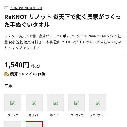
SUNDAY MOUNTAIN
ReKNOT リノット 炎天下で働く農家がつくっ
た手ぬぐいタオル
リノット 炎天下で働く農家がつくった手ぬぐいタオル ReKNOT MFS2614 軽
量 吸水 速乾 消臭 汗拭き 日本製 登山 ハイキング トレッキング 自転車 おしゃ
れ キャンプ アウトドア
1,540円
（税込）
積算 14 マイル (1倍)
在庫
ブラック
ホワイト
ネイビー
ターコイズ
スカイブルー