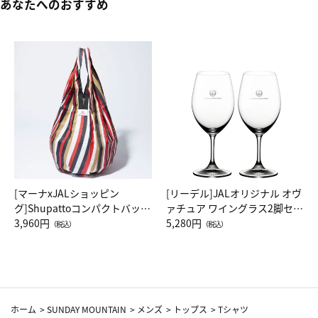
あなたへのおすすめ
[マーナxJALショッピン
[リーデル]JALオリジナル オヴ
グ]Shupattoコンパクトバッグ
ァチュア ワイングラス2脚セッ
Drop JAL客室乗務員（LC）ス
3,960円
ト（レッドワイン）
5,280円
（税込）
（税込）
カーフ柄
ホーム
>
SUNDAY MOUNTAIN
>
メンズ
>
トップス
>
Tシャツ