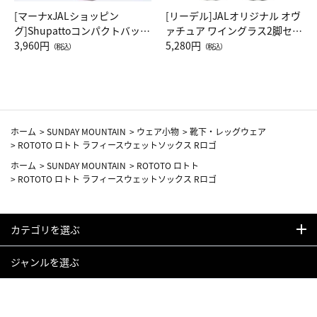
[マーナxJALショッピン
[リーデル]JALオリジナル オヴ
グ]Shupattoコンパクトバッグ
ァチュア ワイングラス2脚セッ
Drop JAL客室乗務員（LC）ス
3,960円
ト（レッドワイン）
5,280円
（税込）
（税込）
カーフ柄
ホーム
>
SUNDAY MOUNTAIN
>
ウェア小物
>
靴下・レッグウェア
>
ROTOTO ロトト ラフィースウェットソックス Rロゴ
ホーム
>
SUNDAY MOUNTAIN
>
ROTOTO ロトト
>
ROTOTO ロトト ラフィースウェットソックス Rロゴ
カテゴリを選ぶ
ジャンルを選ぶ