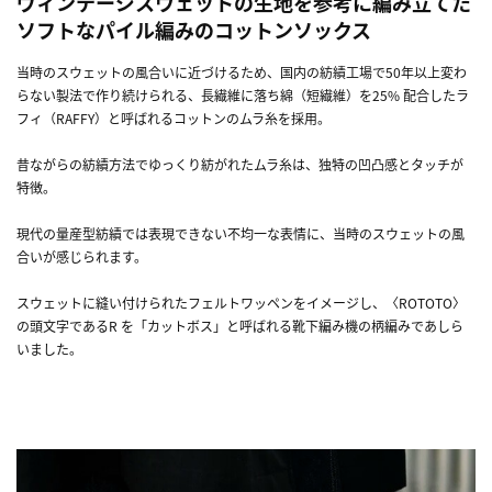
ヴィンテージスウェットの生地を参考に編み立てた
ソフトなパイル編みのコットンソックス
当時のスウェットの風合いに近づけるため、国内の紡績工場で50年以上変わ
らない製法で作り続けられる、長繊維に落ち綿（短繊維）を25% 配合したラ
フィ（RAFFY）と呼ばれるコットンのムラ糸を採用。
昔ながらの紡績方法でゆっくり紡がれたムラ糸は、独特の凹凸感とタッチが
特徴。
現代の量産型紡績では表現できない不均一な表情に、当時のスウェットの風
合いが感じられます。
スウェットに縫い付けられたフェルトワッペンをイメージし、〈ROTOTO〉
の頭文字であるR を「カットボス」と呼ばれる靴下編み機の柄編みであしら
いました。