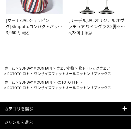
[マーナxJALショッピン
[リーデル]JALオリジナル オヴ
グ]Shupattoコンパクトバッグ
ァチュア ワイングラス2脚セッ
Drop JAL客室乗務員（LC）ス
3,960円
ト（レッドワイン）
5,280円
（税込）
（税込）
カーフ柄
ホーム
>
SUNDAY MOUNTAIN
>
ウェア小物
>
靴下・レッグウェア
>
ROTOTO ロトト ワンサイズフィットオールコットンリブソックス
ホーム
>
SUNDAY MOUNTAIN
>
ROTOTO ロトト
>
ROTOTO ロトト ワンサイズフィットオールコットンリブソックス
カテゴリを選ぶ
ジャンルを選ぶ