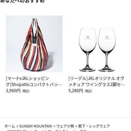
あなたへのおすすめ
[マーナxJALショッピン
[リーデル]JALオリジナル オヴ
グ]Shupattoコンパクトバッグ
ァチュア ワイングラス2脚セッ
Drop JAL客室乗務員（LC）ス
3,960円
ト（レッドワイン）
5,280円
（税込）
（税込）
カーフ柄
ホーム
>
SUNDAY MOUNTAIN
>
ウェア小物
>
靴下・レッグウェア