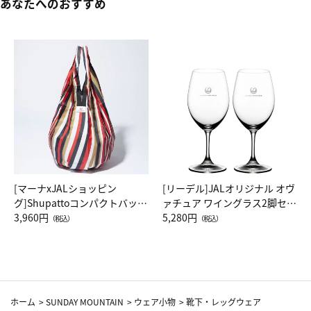
あなたへのおすすめ
[マーナxJALショッピン
[リーデル]JALオリジナル オヴ
グ]Shupattoコンパクトバッグ
ァチュア ワイングラス2脚セッ
Drop JAL客室乗務員（LC）ス
3,960円
ト（レッドワイン）
5,280円
（税込）
（税込）
カーフ柄
ホーム
>
SUNDAY MOUNTAIN
>
ウェア小物
>
靴下・レッグウェア