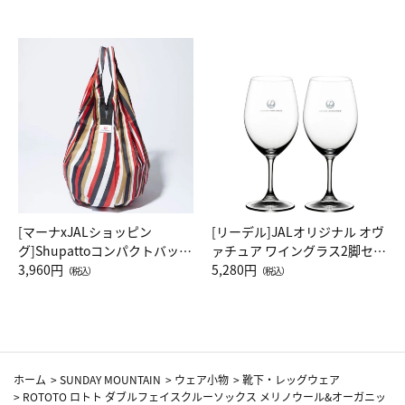
[マーナxJALショッピン
[リーデル]JALオリジナル オヴ
グ]Shupattoコンパクトバッグ
ァチュア ワイングラス2脚セッ
Drop JAL客室乗務員（LC）ス
3,960円
ト（レッドワイン）
5,280円
（税込）
（税込）
カーフ柄
ホーム
>
SUNDAY MOUNTAIN
>
ウェア小物
>
靴下・レッグウェア
>
ROTOTO ロトト ダブルフェイスクルーソックス メリノウール&オーガニッ