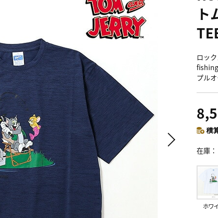
ト
TE
ロックス
fish
プルオ
8,
積算
在庫
ホワ