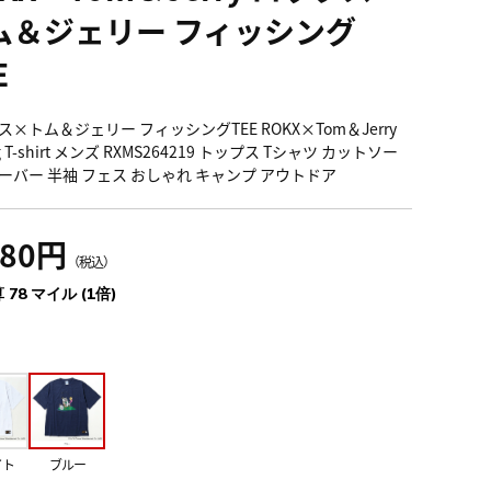
ム＆ジェリー フィッシング
E
×トム＆ジェリー フィッシングTEE ROKX×Tom＆Jerry
ing T-shirt メンズ RXMS264219 トップス Tシャツ カットソー
ーバー 半袖 フェス おしゃれ キャンプ アウトドア
580円
（税込）
 78 マイル (1倍)
イト
ブルー