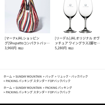
[マーナxJALショッピン
[リーデル]JALオリジナル オヴ
グ]Shupattoコンパクトバッグ
ァチュア ワイングラス2脚セッ
Drop JAL客室乗務員（LC）ス
3,960円
ト（レッドワイン）
5,280円
（税込）
（税込）
カーフ柄
ホーム
>
SUNDAY MOUNTAIN
>
バッグ
>
リュック・バックパック
>
PACKING パッキング スタンダードDPバックパック
ホーム
>
SUNDAY MOUNTAIN
>
PACKING パッキング
>
PACKING パッキング スタンダードDPバックパック