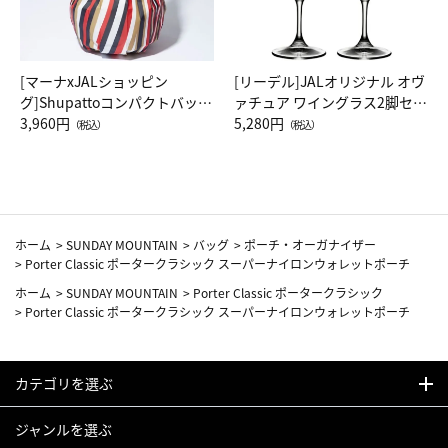
[マーナxJALショッピン
[リーデル]JALオリジナル オヴ
グ]Shupattoコンパクトバッグ
ァチュア ワイングラス2脚セッ
Drop JAL客室乗務員（LC）ス
3,960円
ト（レッドワイン）
5,280円
（税込）
（税込）
カーフ柄
ホーム
>
SUNDAY MOUNTAIN
>
バッグ
>
ポーチ・オーガナイザー
>
Porter Classic ポータークラシック スーパーナイロンウォレットポーチ
ホーム
>
SUNDAY MOUNTAIN
>
Porter Classic ポータークラシック
>
Porter Classic ポータークラシック スーパーナイロンウォレットポーチ
カテゴリを選ぶ
ジャンルを選ぶ