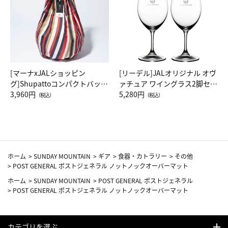
[マーナxJALショッピン
[リーデル]JALオリジナル オヴ
グ]Shupattoコンパクトバッグ
ァチュア ワイングラス2脚セッ
Drop JAL客室乗務員（LC）ス
3,960円
ト（レッドワイン）
5,280円
（税込）
（税込）
カーフ柄
ホーム
>
SUNDAY MOUNTAIN
>
ギア
>
食器・カトラリー
>
その他
>
POST GENERAL ポストジェネラル ノットノックオーバーマット
ホーム
>
SUNDAY MOUNTAIN
>
POST GENERAL ポストジェネラル
>
POST GENERAL ポストジェネラル ノットノックオーバーマット
カテゴリを選ぶ