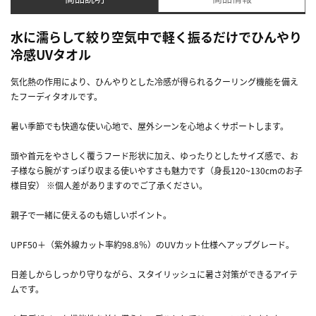
水に濡らして絞り空気中で軽く振るだけでひんやり
冷感UVタオル
気化熱の作用により、ひんやりとした冷感が得られるクーリング機能を備え
たフーディタオルです。
暑い季節でも快適な使い心地で、屋外シーンを心地よくサポートします。
頭や首元をやさしく覆うフード形状に加え、ゆったりとしたサイズ感で、お
子様なら腕がすっぽり収まる使いやすさも魅力です（身長120~130cmのお子
様目安） ※個人差がありますのでご了承ください。
親子で一緒に使えるのも嬉しいポイント。
UPF50＋（紫外線カット率約98.8％）のUVカット仕様へアップグレード。
日差しからしっかり守りながら、スタイリッシュに暑さ対策ができるアイテ
ムです。