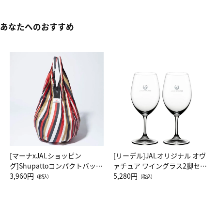
あなたへのおすすめ
[マーナxJALショッピン
[リーデル]JALオリジナル オヴ
グ]Shupattoコンパクトバッグ
ァチュア ワイングラス2脚セッ
Drop JAL客室乗務員（LC）ス
3,960円
ト（レッドワイン）
5,280円
（税込）
（税込）
カーフ柄