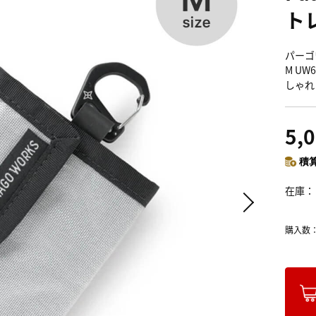
ト
パーゴワ
M UW
しゃれ
5,
積算
在庫
購入数