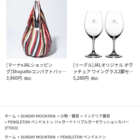
[マーナxJALショッピン
[リーデル]JALオリジナル オヴ
グ]Shupattoコンパクトバッグ
ァチュア ワイングラス2脚セッ
Drop JAL客室乗務員（LC）ス
3,960円
ト（レッドワイン）
5,280円
（税込）
（税込）
カーフ柄
ホーム
>
SUNDAY MOUNTAIN
>
小物・雑貨
>
インテリア雑貨
>
PENDLETON ペンドルトン ジャガードトリプルガーゼクッションカバー
[FT003]
ホーム
>
SUNDAY MOUNTAIN
>
PENDLETON ペンドルトン