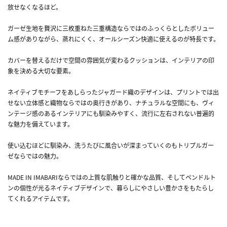
放せなくなるほど。
ガーゼ生地を贅沢に三枚重ねた三重構造ならではのふっくらとしたボリュー
ム感がありながら、蒸れにくく、オールシーズン快適に使えるのが特長です。
カバーを替えるだけで空間の雰囲気が変わるクッションは、インテリアの印
象を決める大切な要素。
ネイティブモチーフをあしらったジャガード織のデザインは、プリントでは出
せない立体感と織物ならではの奥行きがあり、ナチュラルな空間にも、ヴィ
ンテージ感のあるインテリアにも馴染みやすく、流行に左右されない普遍的
な魅力を備えています。
使い込むほどに馴染み、洗うたびに風合いが深まっていくのもトリプルガー
ゼならではの魅力。
MADE IN IMABARIならではの上質な肌触りと確かな品質、そしてペンドルト
ンの個性が光るネイティブデザインで、暮らしにやさしい豊かさをもたらし
てくれるアイテムです。