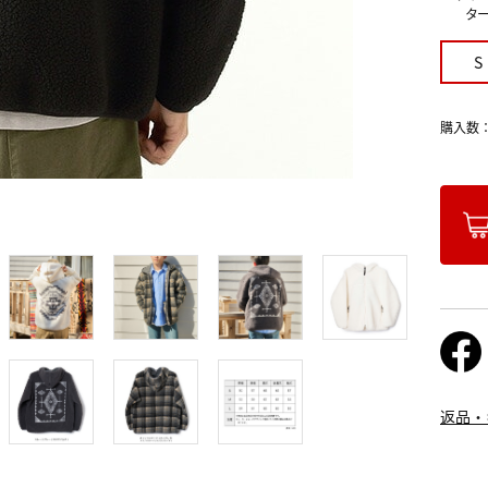
ター
S
購入数
返品・