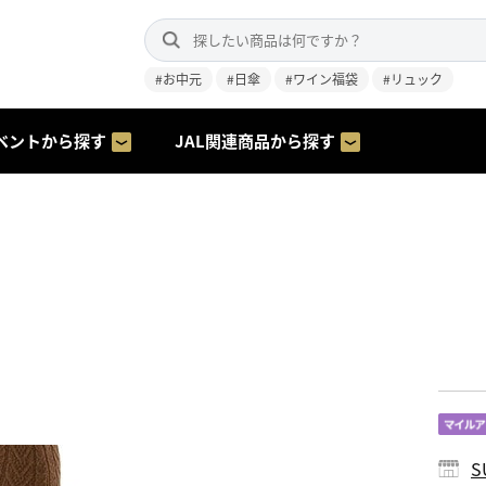
#お中元
#日傘
#ワイン福袋
#リュック
ベントから探す
JAL関連商品から探す
S