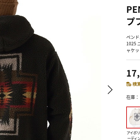
PE
プ
ペンドル
102
ャケッ
17
積算
在庫
アイボリ
ーディ